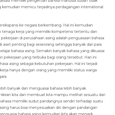
isasi memiliki pengertian bahwa manusia sudah tidak
ng kemudian memicu terjadinya perdagangan international
erekspansi ke negara berkembang. Hal ini kemudian
enaga kerja yang memiliki kompetensi tertentu dan
 pekerjaan di perusahaan asing adalah penguasaan bahasa
di aset penting bagi seseorang sehingga banyak dari para
belajar bahasa asing. Semakin banyak bahasa yang dikuasai
pekerjaan yang terbuka bagi orang tersebut. Hari ini
sa asing sebagai kebutuhan pekerjaan. Hal ini terjadi
ekerja hanya dengan orang yang memiliki status warga
ara.
lebih banyak dan menguasai bahasa lebih banyak.
iran kita dan membuat kita mampu melihat sesuatu dari
 bahasa memiliki sudut pandangnya sendiri terhadap suatu
a asing harus bisa menyesuaikan diri dengan pandangan
menguasai bahasa asing kemudian kita akan menjadi