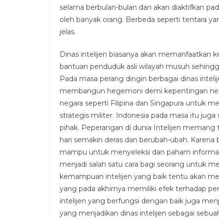
selama berbulan-bulan dan akan diaktifkan pada d
oleh banyak orang. Berbeda seperti tentara 
jelas.
Dinas intelijen biasanya akan memanfaatkan k
bantuan penduduk asli wilayah musuh sehingg
Pada masa perang dingin berbagai dinas intel
membangun hegemoni demi kepentingan nega
negara seperti Filipina dan Singapura untuk 
strategis militer. Indonesia pada masa itu jug
pihak. Peperangan di dunia Intelijen memang tid
hari semakin deras dan berubah-ubah. Karena 
mampu untuk menyeleksi dan paham informas
menjadi salah satu cara bagi seorang untuk m
kemampuan intelijen yang baik tentu akan mem
yang pada akhirnya memiliki efek terhadap p
intelijen yang berfungsi dengan baik juga menj
yang menjadikan dinas intelijen sebagai sebu