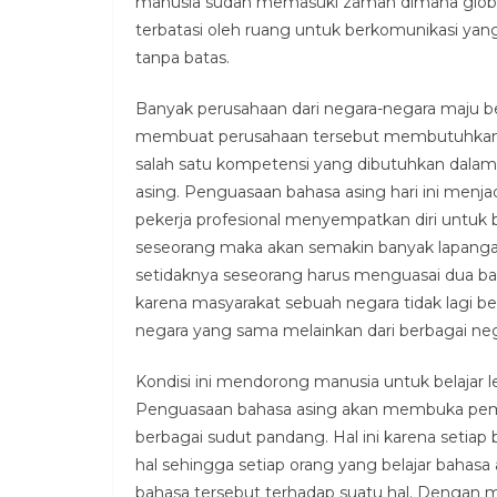
manusia sudah memasuki zaman dimana global
terbatasi oleh ruang untuk berkomunikasi ya
tanpa batas.
Banyak perusahaan dari negara-negara maju b
membuat perusahaan tersebut membutuhkan t
salah satu kompetensi yang dibutuhkan dalam
asing. Penguasaan bahasa asing hari ini menja
pekerja profesional menyempatkan diri untuk 
seseorang maka akan semakin banyak lapangan 
setidaknya seseorang harus menguasai dua baha
karena masyarakat sebuah negara tidak lagi b
negara yang sama melainkan dari berbagai neg
Kondisi ini mendorong manusia untuk belajar 
Penguasaan bahasa asing akan membuka pemik
berbagai sudut pandang. Hal ini karena setiap
hal sehingga setiap orang yang belajar bahas
bahasa tersebut terhadap suatu hal. Dengan 