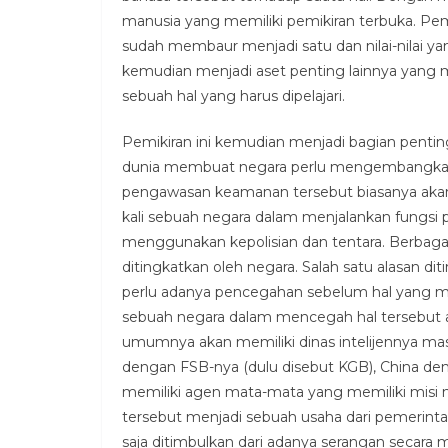
manusia yang memiliki pemikiran terbuka. Pemi
sudah membaur menjadi satu dan nilai-nilai y
kemudian menjadi aset penting lainnya yang 
sebuah hal yang harus dipelajari.
Pemikiran ini kemudian menjadi bagian penti
dunia membuat negara perlu mengembangkan
pengawasan keamanan tersebut biasanya akan d
kali sebuah negara dalam menjalankan fungs
menggunakan kepolisian dan tentara. Berbagai
ditingkatkan oleh negara. Salah satu alasan 
perlu adanya pencegahan sebelum hal yang me
sebuah negara dalam mencegah hal tersebut ada
umumnya akan memiliki dinas intelijennya mas
dengan FSB-nya (dulu disebut KGB), China den
memiliki agen mata-mata yang memiliki misi 
tersebut menjadi sebuah usaha dari pemerint
saja ditimbulkan dari adanya serangan secara