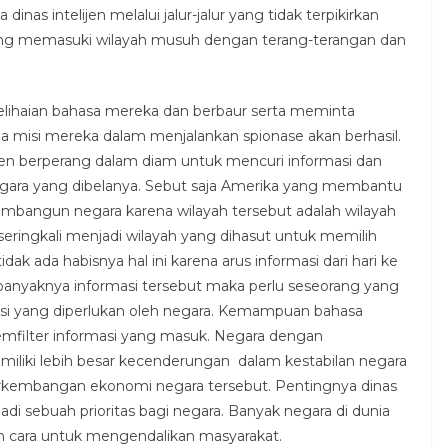
inas intelijen melalui jalur-jalur yang tidak terpikirkan
yang memasuki wilayah musuh dengan terang-terangan dan
elihaian bahasa mereka dan berbaur serta meminta
a misi mereka dalam menjalankan spionase akan berhasil.
ijen berperang dalam diam untuk mencuri informasi dan
ra yang dibelanya. Sebut saja Amerika yang membantu
membangun negara karena wilayah tersebut adalah wilayah
a seringkali menjadi wilayah yang dihasut untuk memilih
ak ada habisnya hal ini karena arus informasi dari hari ke
banyaknya informasi tersebut maka perlu seseorang yang
i yang diperlukan oleh negara. Kemampuan bahasa
emfilter informasi yang masuk. Negara dengan
iliki lebih besar kecenderungan dalam kestabilan negara
erkembangan ekonomi negara tersebut. Pentingnya dinas
adi sebuah prioritas bagi negara. Banyak negara di dunia
ah cara untuk mengendalikan masyarakat.