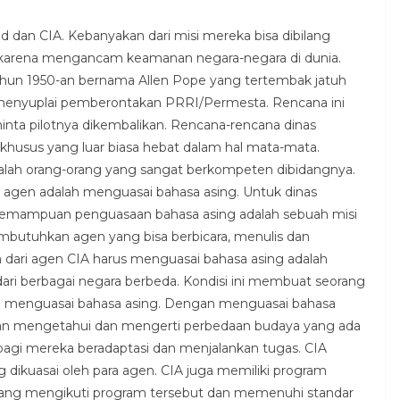
ad dan CIA. Kebanyakan dari misi mereka bisa dibilang
a karena mengancam keamanan negara-negara di dunia.
 tahun 1950-an bernama Allen Pope yang tertembak jatuh
enyuplai pemberontakan PRRI/Permesta. Rencana ini
nta pilotnya dikembalikan. Rencana-rencana dinas
husus yang luar biasa hebat dalam hal mata-mata.
dalah orang-orang yang sangat berkompeten dibidangnya.
 agen adalah menguasai bahasa asing. Untuk dinas
a kemampuan penguasaan bahasa asing adalah sebuah misi
mbutuhkan agen yang bisa berbicara, menulis dan
 dari agen CIA harus menguasai bahasa asing adalah
ari berbagai negara berbeda. Kondisi ini membuat seorang
nya menguasai bahasa asing. Dengan menguasai bahasa
kan mengetahui dan mengerti perbedaan budaya yang ada
agi mereka beradaptasi dan menjalankan tugas. CIA
 dikuasai oleh para agen. CIA juga memiliki program
 yang mengikuti program tersebut dan memenuhi standar