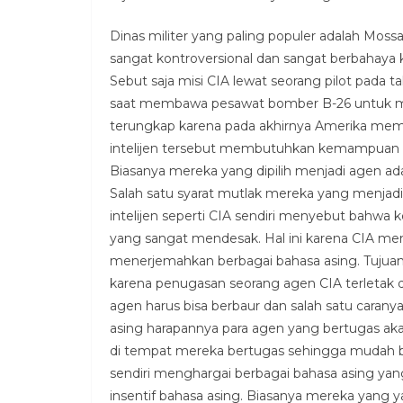
Dinas militer yang paling populer adalah Moss
sangat kontroversional dan sangat berbahay
Sebut saja misi CIA lewat seorang pilot pada
saat membawa pesawat bomber B-26 untuk m
terungkap karena pada akhirnya Amerika memi
intelijen tersebut membutuhkan kemampuan k
Biasanya mereka yang dipilih menjadi agen a
Salah satu syarat mutlak mereka yang menjadi
intelijen seperti CIA sendiri menyebut bahw
yang sangat mendesak. Hal ini karena CIA me
menerjemahkan berbagai bahasa asing. Tujuan
karena penugasan seorang agen CIA terletak d
agen harus bisa berbaur dan salah satu cara
asing harapannya para agen yang bertugas a
di tempat mereka bertugas sehingga mudah b
sendiri menghargai berbagai bahasa asing yang
insentif bahasa asing. Biasanya mereka yang