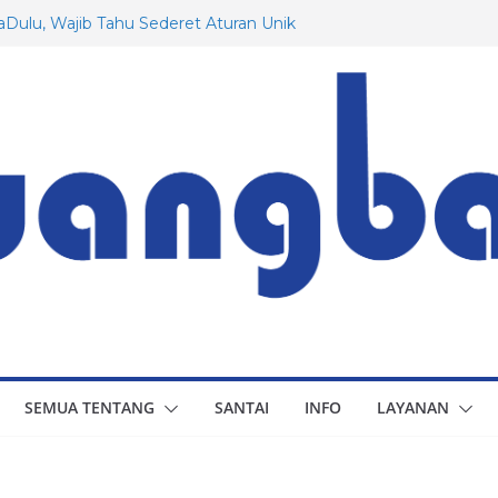
Dulu, Wajib Tahu Sederet Aturan Unik
an!
g Rusia yang Mungkin Belum Anda
awat Dassault: Dari Awal Hingga
tuk Indonesia
Prancis yang Menarik untuk Diketahui
 Berapa Besaran Gaji Minimum di 20
SEMUA TENTANG
SANTAI
INFO
LAYANAN