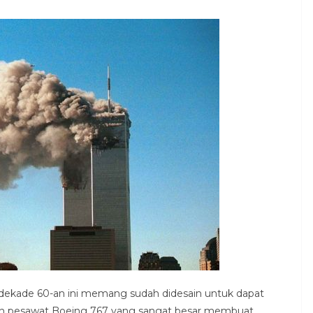
dekade 60-an ini memang sudah didesain untuk dapat
ran pesawat Boeing 767 yang sangat besar membuat