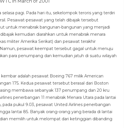
f WTC in March of 2001
selasa pagi. Pada hari itu, sekelompok teroris yang terdiri
il. Pesawat-pesawat yang telah dibajak tersebut
ebut untuk menabrak bangunan-bangunan yang menjadi
h dibajak kemudian diarahkan untuk menabrak menara
 militer Amerika Serikat) dan pesawat terakhir
.. Namun, pesawat keempat tersebut gagal untuk menuju
kukan para penumpang dan kemudian jatuh di suatu wilayah
kembar adalah pesawat Boeing 767 milik American
bangan 175. Kedua pesawat tersebut berasal dari Boston
masing membawa sebanyak 137 penumpang dan 20 kru
irlines penerbangan 11 menabrak Menara Utara pada lantai
, pada pukul 9.03, pesawat United Airlines penerbangan
ngga lantai 85. Banyak orang-orang yang berada di lantai
mudian memilih untuk melompat dari ketinggian dibanding