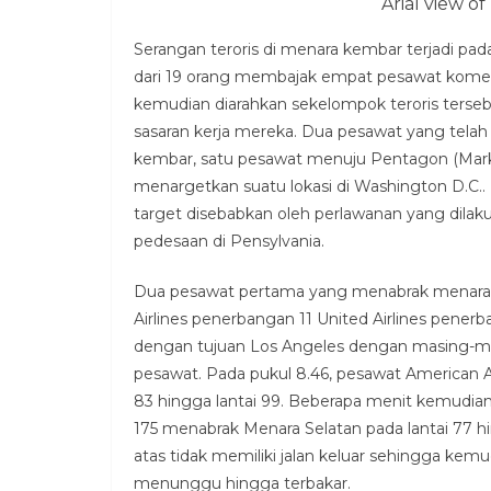
Arial view o
Serangan teroris di menara kembar terjadi pada 
dari 19 orang membajak empat pesawat komers
kemudian diarahkan sekelompok teroris ters
sasaran kerja mereka. Dua pesawat yang tela
kembar, satu pesawat menuju Pentagon (Markas
menargetkan suatu lokasi di Washington D.C
target disebabkan oleh perlawanan yang dila
pedesaan di Pensylvania.
Dua pesawat pertama yang menabrak menara 
Airlines penerbangan 11 United Airlines pener
dengan tujuan Los Angeles dengan masing-
pesawat. Pada pukul 8.46, pesawat American A
83 hingga lantai 99. Beberapa menit kemudian
175 menabrak Menara Selatan pada lantai 77 hi
atas tidak memiliki jalan keluar sehingga ke
menunggu hingga terbakar.