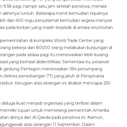
m 9.58 pagi, hampir satu jam setelah peristiwa, menara
an akhirnya runtuh. Beberapa menit kemudian tepatnya
Lebih dari 400 regu penyelamat kemudian segera menyisir
i pada korban yang masih terjebak di antara reruntuhan.
 pemerintahan di kompleks World Trade Center yang
000 orang bekerja dan 80000 orang melakukan kunjungan di
Serangan pada selasa pagi itu menewaskan lebih kurang
asad yang berhasil diidentifikasi. Sementara itu, pesawat
brak gedung Pentagon menewaskan 184 penumpang
Airlines penerbangan 77) yang jatuh di Pensylvania
ut. Kerugian atas serangan ini ditaksir mencapai 250
diduga kuat menjadi organisasi yang terlibat dalam
g memiliki tujuan untuk memerangi pemerintah Amerika
tan dirinya dan Al-Qaeda pada peristiwa ini. Namun,
gungjawab atas serangan 11 September. Dalam