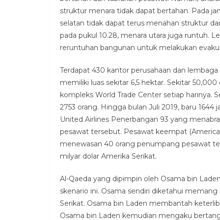
struktur menara tidak dapat bertahan. Pada ja
selatan tidak dapat terus menahan struktur d
pada pukul 10.28, menara utara juga runtuh. 
reruntuhan bangunan untuk melakukan evakuas
Terdapat 430 kantor perusahaan dan lembaga
memiliki luas sekitar 6,5 hektar. Sekitar 50,
kompleks World Trade Center setiap harinya. 
2753 orang. Hingga bulan Juli 2019, baru 1644 j
United Airlines Penerbangan 93 yang mena
pesawat tersebut. Pesawat keempat (American 
menewasan 40 orang penumpang pesawat terseb
milyar dolar Amerika Serikat.
Al-Qaeda yang dipimpin oleh Osama bin Laden 
skenario ini. Osama sendiri diketahui meman
Serikat. Osama bin Laden membantah keterliba
Osama bin Laden kemudian mengaku bertang