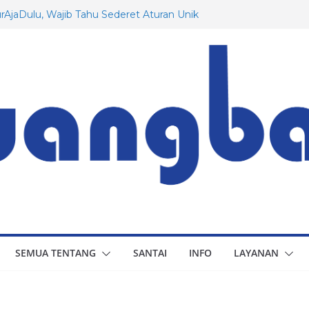
AjaDulu, Wajib Tahu Sederet Aturan Unik
erman!
tang Rusia yang Mungkin Belum Anda
Pesawat Dassault: Dari Awal Hingga
 untuk Indonesia
ra Prancis yang Menarik untuk Diketahui
lu, Berapa Besaran Gaji Minimum di 20
SEMUA TENTANG
SANTAI
INFO
LAYANAN