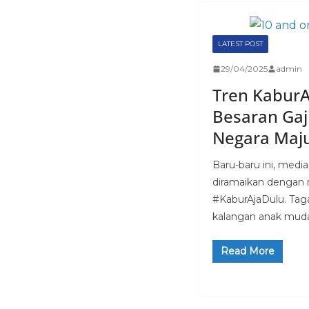
LATEST POST
29/04/2025
admin
Tren KaburA
Besaran Gaj
Negara Maj
Baru-baru ini, media
diramaikan dengan 
#KaburAjaDulu. Tagar
kalangan anak mud
Read More