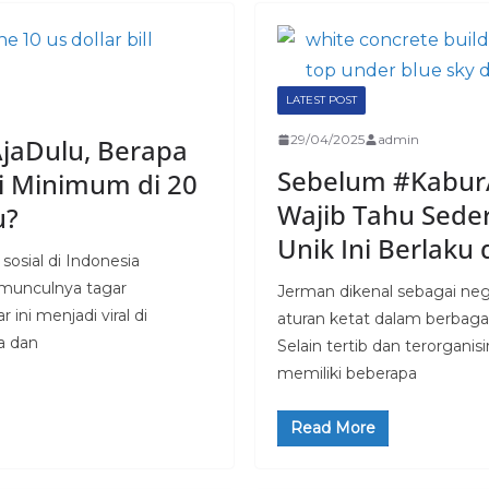
LATEST POST
29/04/2025
admin
jaDulu, Berapa
Sebelum #Kabur
i Minimum di 20
Wajib Tahu Sede
u?
Unik Ini Berlaku 
 sosial di Indonesia
munculnya tagar
Jerman dikenal sebagai neg
 ini menjadi viral di
aturan ketat dalam berbaga
a dan
Selain tertib dan terorganis
memiliki beberapa
Read More