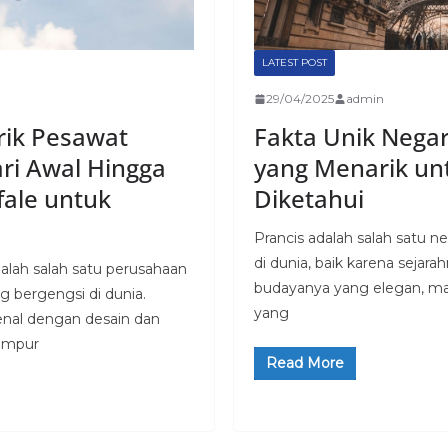
LATEST POST
29/04/2025
admin
rik Pesawat
Fakta Unik Negar
ari Awal Hingga
yang Menarik un
fale untuk
Diketahui
Prancis adalah salah satu ne
di dunia, baik karena sejara
dalah salah satu perusahaan
budayanya yang elegan, ma
g bergengsi di dunia.
yang
enal dengan desain dan
tempur
Read More