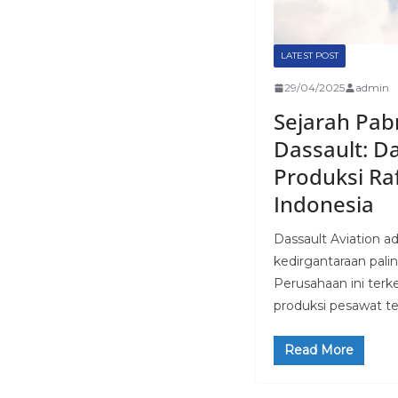
LATEST POST
29/04/2025
admin
Sejarah Pab
Dassault: D
Produksi Ra
Indonesia
Dassault Aviation a
kedirgantaraan palin
Perusahaan ini terk
produksi pesawat 
Read More