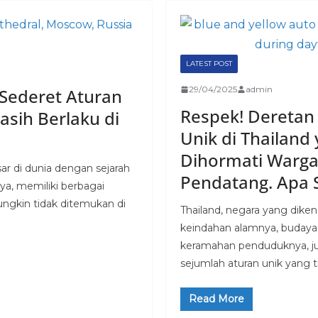
LATEST POST
29/04/2025
admin
 Sederet Aturan
Respek! Deretan
asih Berlaku di
Unik di Thailand
Dihormati Warga
sar di dunia dengan sejarah
Pendatang. Apa 
a, memiliki berbagai
ungkin tidak ditemukan di
Thailand, negara yang dike
keindahan alamnya, budaya 
keramahan penduduknya, ju
sejumlah aturan unik yang t
Read More