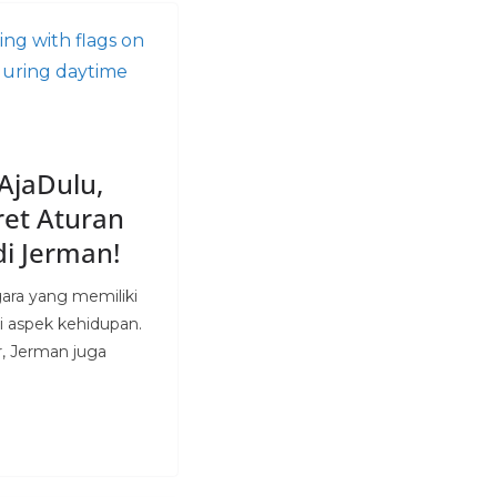
AjaDulu,
ret Aturan
di Jerman!
ara yang memiliki
i aspek kehidupan.
ir, Jerman juga