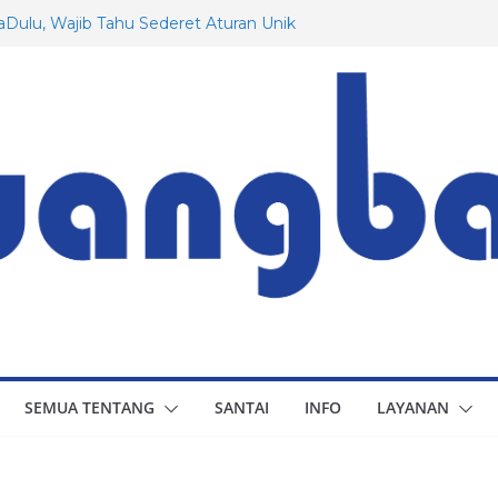
Dulu, Wajib Tahu Sederet Aturan Unik
an!
g Rusia yang Mungkin Belum Anda
awat Dassault: Dari Awal Hingga
tuk Indonesia
Prancis yang Menarik untuk Diketahui
 Berapa Besaran Gaji Minimum di 20
SEMUA TENTANG
SANTAI
INFO
LAYANAN