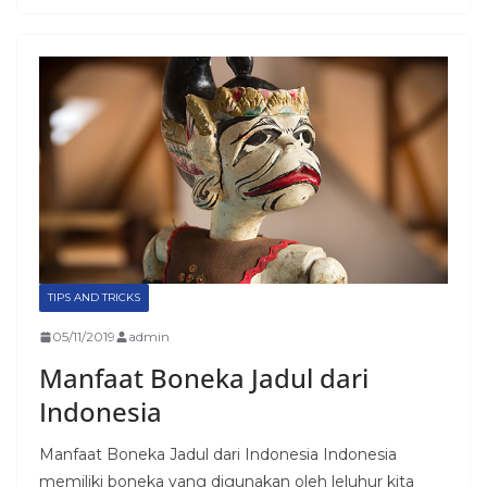
TIPS AND TRICKS
05/11/2019
admin
Manfaat Boneka Jadul dari
Indonesia
Manfaat Boneka Jadul dari Indonesia Indonesia
memiliki boneka yang digunakan oleh leluhur kita