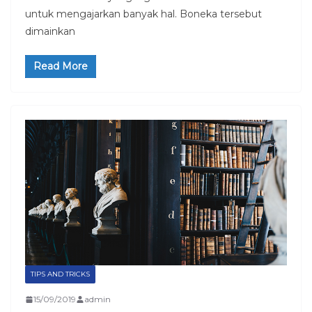
untuk mengajarkan banyak hal. Boneka tersebut
dimainkan
Read More
TIPS AND TRICKS
15/09/2019
admin