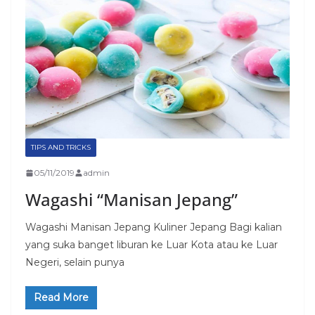
TIPS AND TRICKS
05/11/2019
admin
Wagashi “Manisan Jepang”
Wagashi Manisan Jepang Kuliner Jepang Bagi kalian
yang suka banget liburan ke Luar Kota atau ke Luar
Negeri, selain punya
Read More