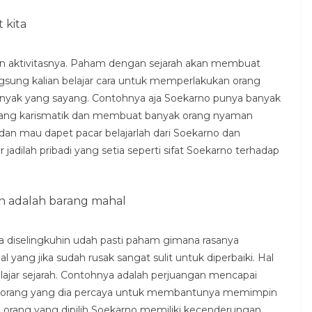
 kita
dan aktivitasnya. Paham dengan sejarah akan membuat
gsung kalian belajar cara untuk memperlakukan orang
banyak yang sayang. Contohnya aja Soekarno punya banyak
 yang karismatik dan membuat banyak orang nyaman
 dan mau dapet pacar belajarlah dari Soekarno dan
jadilah pribadi yang setia seperti sifat Soekarno terhadap
n adalah barang mahal
na diselingkuhin udah pasti paham gimana rasanya
yang jika sudah rusak sangat sulit untuk diperbaiki. Hal
ajar sejarah. Contohnya adalah perjuangan mencapai
g-orang yang dia percaya untuk membantunya memimpin
a orang yang dipilih Soekarno memiliki kecenderungan