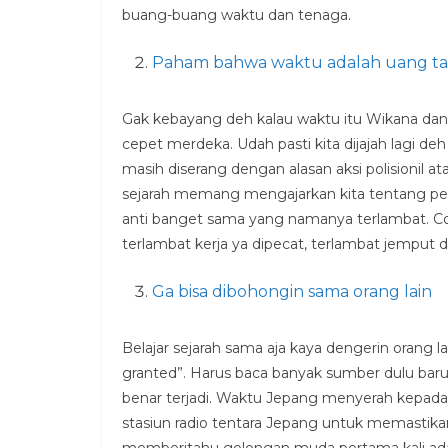
buang-buang waktu dan tenaga.
Paham bahwa waktu adalah uang tap
Gak kebayang deh kalau waktu itu Wikana da
cepet merdeka. Udah pasti kita dijajah lagi de
masih diserang dengan alasan aksi polisionil ata
sejarah memang mengajarkan kita tentang pent
anti banget sama yang namanya terlambat. Co
terlambat kerja ya dipecat, terlambat jemput d
Ga bisa dibohongin sama orang lain
Belajar sejarah sama aja kaya dengerin orang 
granted”. Harus baca banyak sumber dulu baru d
benar terjadi. Waktu Jepang menyerah kepada
stasiun radio tentara Jepang untuk memastik
memberitahu golongan muda pertama kali adal