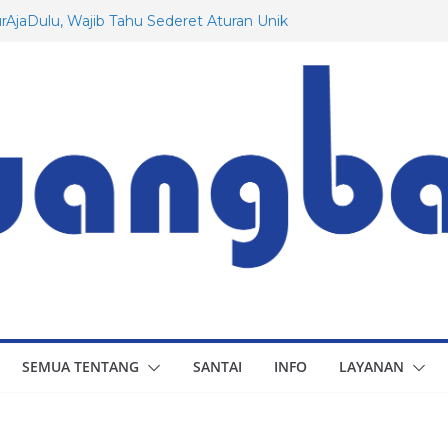
AjaDulu, Wajib Tahu Sederet Aturan Unik
erman!
tang Rusia yang Mungkin Belum Anda
Pesawat Dassault: Dari Awal Hingga
 untuk Indonesia
ra Prancis yang Menarik untuk Diketahui
lu, Berapa Besaran Gaji Minimum di 20
SEMUA TENTANG
SANTAI
INFO
LAYANAN