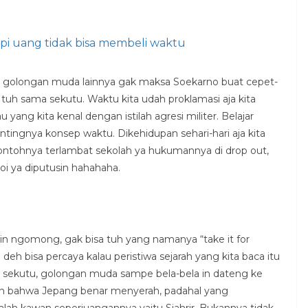
i uang tidak bisa membeli waktu
n golongan muda lainnya gak maksa Soekarno buat cepet-
h tuh sama sekutu. Waktu kita udah proklamasi aja kita
u yang kita kenal dengan istilah agresi militer. Belajar
ingnya konsep waktu. Dikehidupan sehari-hari aja kita
ntohnya terlambat sekolah ya hukumannya di drop out,
oi ya diputusin hahahaha.
lain ngomong, gak bisa tuh yang namanya “take it for
eh bisa percaya kalau peristiwa sejarah yang kita baca itu
 sekutu, golongan muda sampe bela-bela in dateng ke
an bahwa Jepang benar menyerah, padahal yang
ah kawan seperjuangannya yaitu Sjahrir. Bukannya tidak