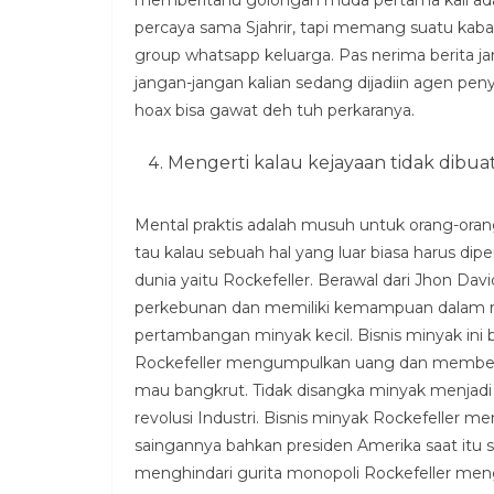
percaya sama Sjahrir, tapi memang suatu kabar
group whatsapp keluarga. Pas nerima berita ja
jangan-jangan kalian sedang dijadiin agen pen
hoax bisa gawat deh tuh perkaranya.
Mengerti kalau kejayaan tidak dibu
Mental praktis adalah musuh untuk orang-orang 
tau kalau sebuah hal yang luar biasa harus dip
dunia yaitu Rockefeller. Berawal dari Jhon Dav
perkebunan dan memiliki kemampuan dalam man
pertambangan minyak kecil. Bisnis minyak ini 
Rockefeller mengumpulkan uang dan membeli
mau bangkrut. Tidak disangka minyak menjadi
revolusi Industri. Bisnis minyak Rockefeller m
saingannya bahkan presiden Amerika saat itu
menghindari gurita monopoli Rockefeller meng