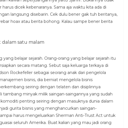
 harus dicek kebenaranya. Sama aja waktu kita ada di
ngan langsung disebarin. Cek dulu bener gak tuh beritanya,
yebar hoax atau berita bohong. Kalau sampe bener berita
at dalam satu malam
yang belajar sejarah. Orang-orang yang belajar sejarah itu
ersiapkan secara matang. Sebut saja keluarga terkaya di
idson Rockefeller sebagai seorang anak dari pengelola
ajemen bisnis, dia berniat mengelola bisnis
berkembang seiring dengan telaten dan disiplinnya
 tambang minyak milik saingan-saingannya yang sudah
 komoditi penting seiring dengan masuknya dunia dalam
enjadi gurita bisnis yang menghancurkan saingan-
 sampai harus mengeluarkan Sherman Anti-Trust Act untuk
uasai seluruh Amerika. Buat kalian yang mau jadi orang