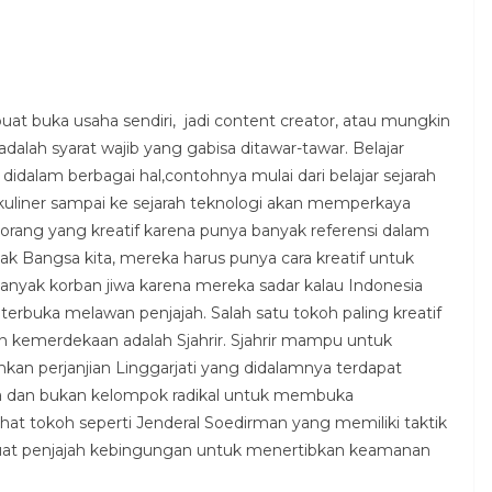
at buka usaha sendiri, jadi content creator, atau mungkin
alah syarat wajib yang gabisa ditawar-tawar. Belajar
dalam berbagai hal,contohnya mulai dari belajar sejarah
arah kuliner sampai ke sejarah teknologi akan memperkaya
orang yang kreatif karena punya banyak referensi dalam
ak Bangsa kita, mereka harus punya cara kreatif untuk
nyak korban jiwa karena mereka sadar kalau Indonesia
terbuka melawan penjajah. Salah satu tokoh paling kreatif
 kemerdekaan adalah Sjahrir. Sjahrir mampu untuk
an perjanjian Linggarjati yang didalamnya terdapat
ra dan bukan kelompok radikal untuk membuka
lihat tokoh seperti Jenderal Soedirman yang memiliki taktik
uat penjajah kebingungan untuk menertibkan keamanan