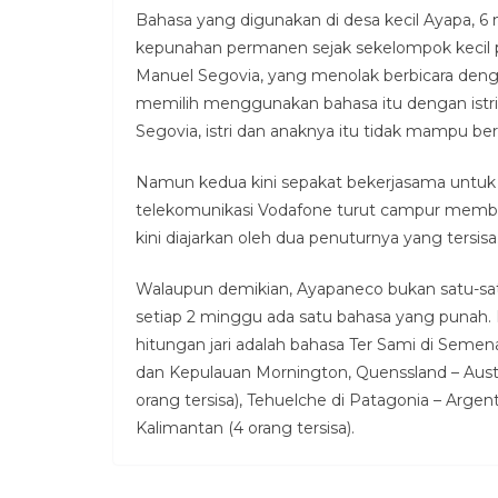
Bahasa yang digunakan di desa kecil Ayapa, 6 
kepunahan permanen sejak sekelompok kecil pe
Manuel Segovia, yang menolak berbicara denga
memilih menggunakan bahasa itu dengan istr
Segovia, istri dan anaknya itu tidak mampu b
Namun kedua kini sepakat bekerjasama untuk
telekomunikasi Vodafone turut campur memba
kini diajarkan oleh dua penuturnya yang tersisa
Walaupun demikian, Ayapaneco bukan satu-sat
setiap 2 minggu ada satu bahasa yang punah. 
hitungan jari adalah bahasa Ter Sami di Semenan
dan Kepulauan Mornington, Quenssland – Austral
orang tersisa), Tehuelche di Patagonia – Argent
Kalimantan (4 orang tersisa).