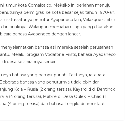
mil timur kota Comalcalco, Meksiko ini perlahan menuju
nuturnya bermigrasi ke kota besar sejak tahun 1970-an.
n satu-satunya penutur Ayapaneco lain, Velazquez, lebih
i dan anaknya. Walaupun memahami apa yang dikatakan
erbicara bahasa Ayapaneco dengan lancar.
 menyelamatkan bahasa asli mereka setelah perusahaan
ntu. Melalui program Vodafone Firsts, bahasa Ayapaneco
…di desa kelahirannya sendiri.
unya bahasa yang hampir punah. Faktanya, rata-rata
Beberapa bahasa yang penuturnya tidak lebih dari
jung Kola – Rusia (2 orang tersisa), Kayardild di Bentinck
ia (4 orang tersisa), Mabire di Desa Oulek – Chad (1
ina (4 orang tersisa) dan bahasa Lengilu di timur laut