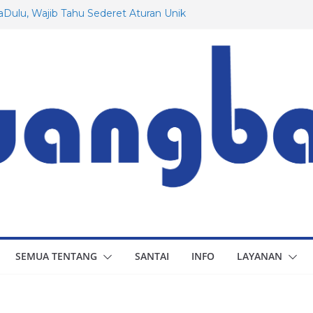
Dulu, Wajib Tahu Sederet Aturan Unik
an!
g Rusia yang Mungkin Belum Anda
awat Dassault: Dari Awal Hingga
tuk Indonesia
Prancis yang Menarik untuk Diketahui
 Berapa Besaran Gaji Minimum di 20
SEMUA TENTANG
SANTAI
INFO
LAYANAN