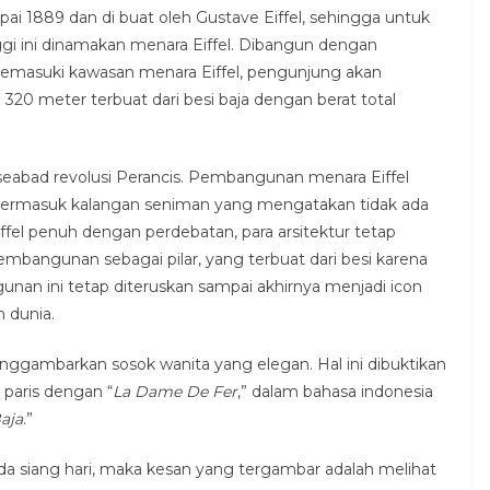
ai 1889 dan di buat oleh Gustave Eiffel, sehingga untuk
i ini dinamakan menara Eiffel. Dibangun dengan
 memasuki kawasan menara Eiffel, pengunjung akan
0 meter terbuat dari besi baja dengan berat total
seabad revolusi Perancis. Pembangunan menara Eiffel
, termasuk kalangan seniman yang mengatakan tidak ada
fel penuh dengan perdebatan, para arsitektur tetap
bangunan sebagai pilar, yang terbuat dari besi karena
unan ini tetap diteruskan sampai akhirnya menjadi icon
h dunia.
nggambarkan sosok wanita yang elegan. Hal ini dibuktikan
paris dengan “
La Dame De Fer
,” dalam bahasa indonesia
aja
.”
a siang hari, maka kesan yang tergambar adalah melihat