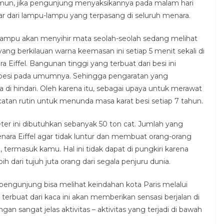
un, jika pengunjung menyaksikannya pada malam hari
r dari lampu-lampu yang terpasang di seluruh menara.
 lampu akan menyihir mata seolah-seolah sedang melihat
ng berkilauan warna keemasan ini setiap 5 menit sekali di
 Eiffel. Bangunan tinggi yang terbuat dari besi ini
 besi pada umumnya. Sehingga pengaratan yang
sa di hindari. Oleh karena itu, sebagai upaya untuk merawat
catan rutin untuk menunda masa karat besi setiap 7 tahun.
er ini dibutuhkan sebanyak 50 ton cat. Jumlah yang
nara Eiffel agar tidak luntur dan membuat orang-orang
, termasuk kamu. Hal ini tidak dapat di pungkiri karena
bih dari tujuh juta orang dari segala penjuru dunia.
, pengunjung bisa melihat keindahan kota Paris melalui
terbuat dari kaca ini akan memberikan sensasi berjalan di
an sangat jelas aktivitas – aktivitas yang terjadi di bawah