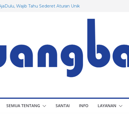
aDulu, Wajib Tahu Sederet Aturan Unik
rman!
ang Rusia yang Mungkin Belum Anda
esawat Dassault: Dari Awal Hingga
untuk Indonesia
a Prancis yang Menarik untuk Diketahui
u, Berapa Besaran Gaji Minimum di 20
SEMUA TENTANG
SANTAI
INFO
LAYANAN