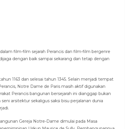
 dalam film-film sejarah Perancis dan film-film bergenre
i dijaga dengan baik sampai sekarang dan tetap dengan
ahun 1163 dan selesai tahun 1345. Selain menjadi tempat
Perancis, Notre Dame de Paris masih aktif digunakan
akat Perancis bangunan bersejarah ini dianggap bukan
eni arsitektur sekaligus saksi bisu perjalanan dunia
jadi.
mbangunan Gereja Notre-Dame dimulai pada Masa
 kepemimpinan Uskup Maurice de Sully. Pembangunannya