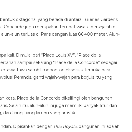
rbentuk oktagonal yang berada di antara Tuileries Gardens
 la Concorde juga merupakan tempat wisata bersejarah di
alun-alun terluas di Paris dengan luas 86.400 meter. Alun-
 kali. Dimulai dari “Place Louis XV”, “Place de la
bertahan sampai sekarang “Place de la Concorde” sebagai
 tertawa-tawa sambil menonton eksekusi terbuka para
lusi Perancis, ganti wajah-wajah para borjuis itu yang
h kota, Place de la Concorde dikelilingi oleh bangunan
is. Selain itu, alun-alun ini juga memiliki banyak fitur dan
, dan tiang-tiang lampu yang artistik.
 indah. Dipisahkan dengan
Rue Royale
, bangunan ini adalah