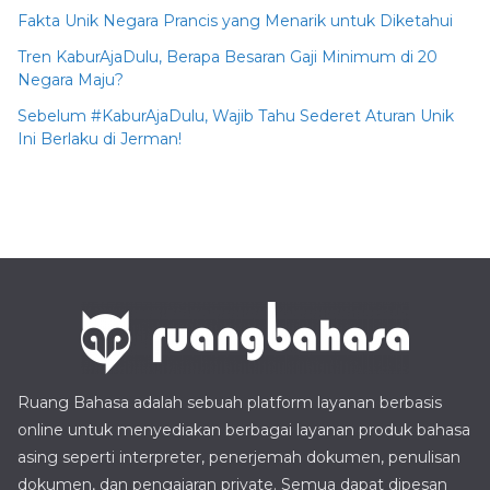
Fakta Unik Negara Prancis yang Menarik untuk Diketahui
Tren KaburAjaDulu, Berapa Besaran Gaji Minimum di 20
Negara Maju?
Sebelum #KaburAjaDulu, Wajib Tahu Sederet Aturan Unik
Ini Berlaku di Jerman!
Ruang Bahasa adalah sebuah platform layanan berbasis
online untuk menyediakan berbagai layanan produk bahasa
asing seperti interpreter, penerjemah dokumen, penulisan
dokumen, dan pengajaran private. Semua dapat dipesan