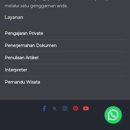
melalui satu genggaman anda.
Layanan
Pengajaran Private
Penerjemahan Dokumen
Penulisan Artikel
Interpreter
Pemandu Wisata
Copyright © 2026
Ruang Bahasa Blog
. All rights reserved.
Theme:
ColorMag
by ThemeGrill. Powered by
WordPress
.