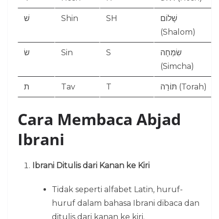
שׁ
Shin
SH
שָׁלוֹם
(Shalom)
שׂ
Sin
S
שִׂמְחָה
(Simcha)
ת
Tav
T
תּוֹרָה (Torah)
Cara Membaca Abjad
Ibrani
Ibrani Ditulis dari Kanan ke Kiri
Tidak seperti alfabet Latin, huruf-
huruf dalam bahasa Ibrani dibaca dan
ditulis dari kanan ke kiri.