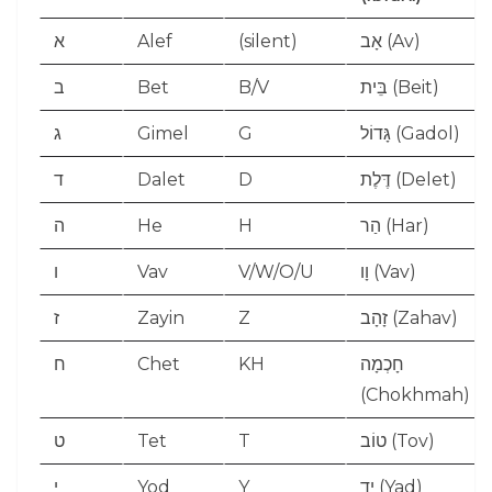
א
Alef
(silent)
אָב (Av)
ב
Bet
B/V
בֵּית (Beit)
ג
Gimel
G
גָּדוֹל (Gadol)
ד
Dalet
D
דֶּלֶת (Delet)
ה
He
H
הַר (Har)
ו
Vav
V/W/O/U
וָו (Vav)
ז
Zayin
Z
זָהָב (Zahav)
ח
Chet
KH
חָכְמָה
(Chokhmah)
ט
Tet
T
טוֹב (Tov)
י
Yod
Y
יָד (Yad)