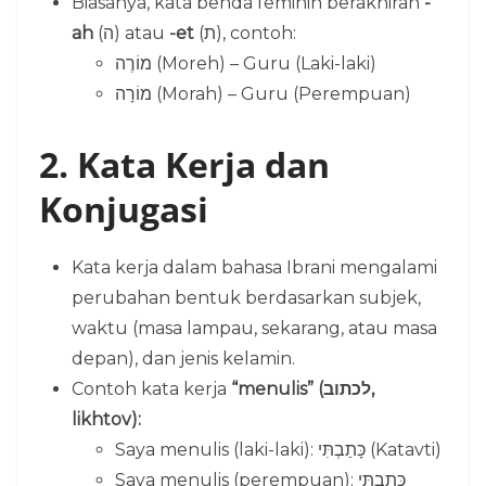
Biasanya, kata benda feminin berakhiran
-
ah
(ה) atau
-et
(ת), contoh:
מוֹרֶה (Moreh) – Guru (Laki-laki)
מוֹרָה (Morah) – Guru (Perempuan)
2. Kata Kerja dan
Konjugasi
Kata kerja dalam bahasa Ibrani mengalami
perubahan bentuk berdasarkan subjek,
waktu (masa lampau, sekarang, atau masa
depan), dan jenis kelamin.
Contoh kata kerja
“menulis” (לכתוב,
likhtov):
Saya menulis (laki-laki): כָּתַבְתִּי (Katavti)
Saya menulis (perempuan): כָּתַבְתִּי