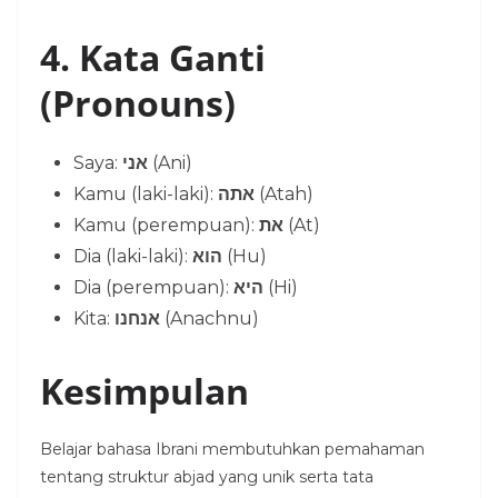
4. Kata Ganti
(Pronouns)
Saya:
אני
(Ani)
Kamu (laki-laki):
אתה
(Atah)
Kamu (perempuan):
את
(At)
Dia (laki-laki):
הוא
(Hu)
Dia (perempuan):
היא
(Hi)
Kita:
אנחנו
(Anachnu)
Kesimpulan
Belajar bahasa Ibrani membutuhkan pemahaman
tentang struktur abjad yang unik serta tata