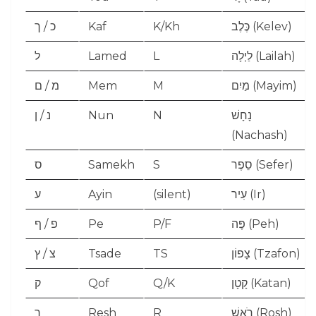
כ / ך
Kaf
K/Kh
כֶּלֶב (Kelev)
ל
Lamed
L
לַיְלָה (Lailah)
מ / ם
Mem
M
מַיִם (Mayim)
נ / ן
Nun
N
נָחָשׁ
(Nachash)
ס
Samekh
S
סֵפֶר (Sefer)
ע
Ayin
(silent)
עִיר (Ir)
פ / ף
Pe
P/F
פֶּה (Peh)
צ / ץ
Tsade
TS
צָפוֹן (Tzafon)
ק
Qof
Q/K
קָטָן (Katan)
ר
Resh
R
רֹאשׁ (Rosh)