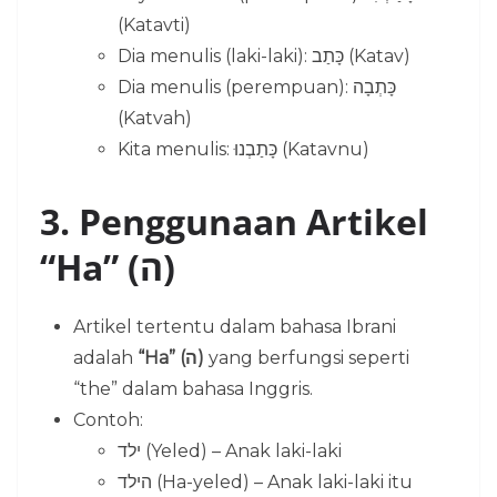
(Katavti)
Dia menulis (laki-laki): כָּתַב (Katav)
Dia menulis (perempuan): כָּתְבָה
(Katvah)
Kita menulis: כָּתַבְנוּ (Katavnu)
3. Penggunaan Artikel
“Ha” (ה)
Artikel tertentu dalam bahasa Ibrani
adalah
“Ha” (ה)
yang berfungsi seperti
“the” dalam bahasa Inggris.
Contoh:
ילד (Yeled) – Anak laki-laki
הילד (Ha-yeled) – Anak laki-laki itu