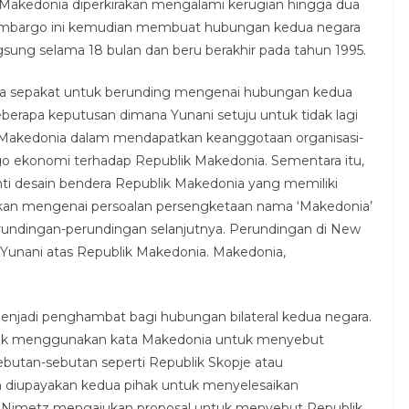
ik Makedonia diperkirakan mengalami kerugian hingga dua
i. Embargo ini kemudian membuat hubungan kedua negara
sung selama 18 bulan dan beru berakhir pada tahun 1995.
ra sepakat untuk berunding mengenai hubungan kedua
erapa keputusan dimana Yunani setuju untuk tidak lagi
Makedonia dalam mendapatkan keanggotaan organisasi-
go ekonomi terhadap Republik Makedonia. Sementara itu,
i desain bendera Republik Makedonia yang memiliki
gkan mengenai persoalan persengketaan nama ‘Makedonia’
erundingan-perundingan selanjutnya. Perundingan di New
 Yunani atas Republik Makedonia. Makedonia,
enjadi penghambat bagi hubungan bilateral kedua negara.
idak menggunakan kata Makedonia untuk menyebut
utan-sebutan seperti Republik Skopje atau
n diupayakan kedua pihak untuk menyelesaikan
w Nimetz mengajukan proposal untuk menyebut Republik