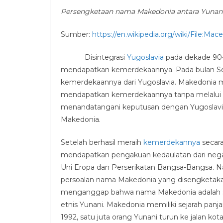
Persengketaan nama Makedonia antara Yunani
Sumber:
https://en.wikipedia.org/wiki/File:Ma
Disintegrasi
Yugoslavia
pada dekade 90-
mendapatkan kemerdekaannya. Pada bulan Se
kemerdekaannya dari Yugoslavia. Makedonia m
mendapatkan kemerdekaannya tanpa melalui p
menandatangani keputusan dengan Yugoslavia 
Makedonia.
Setelah berhasil meraih
kemerdekannya
secar
mendapatkan pengakuan kedaulatan dari negara
Uni Eropa dan Perserikatan Bangsa-Bangsa. Na
persoalan nama Makedonia yang disengketaka
menganggap bahwa nama Makedonia adalah sebu
etnis Yunani. Makedonia memiliki sejarah panj
1992, satu juta orang Yunani turun ke jalan 