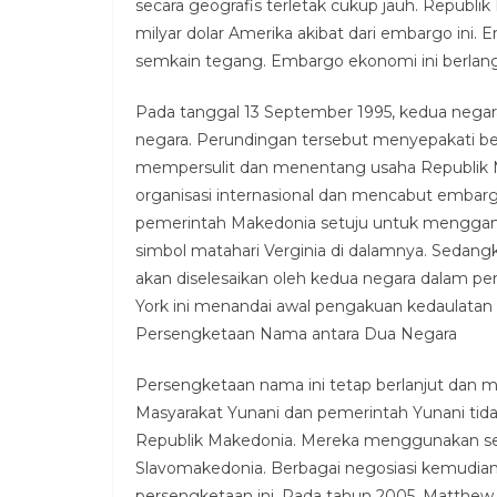
secara geografis terletak cukup jauh. Republ
milyar dolar Amerika akibat dari embargo in
semkain tegang. Embargo ekonomi ini berlang
Pada tanggal 13 September 1995, kedua nega
negara. Perundingan tersebut menyepakati beb
mempersulit dan menentang usaha Republik 
organisasi internasional dan mencabut embar
pemerintah Makedonia setuju untuk menggant
simbol matahari Verginia di dalamnya. Sedan
akan diselesaikan oleh kedua negara dalam p
York ini menandai awal pengakuan kedaulatan
Persengketaan Nama antara Dua Negara
Persengketaan nama ini tetap berlanjut dan m
Masyarakat Yunani dan pemerintah Yunani t
Republik Makedonia. Mereka menggunakan seb
Slavomakedonia. Berbagai negosiasi kemudia
persengketaan ini. Pada tahun 2005, Matthe