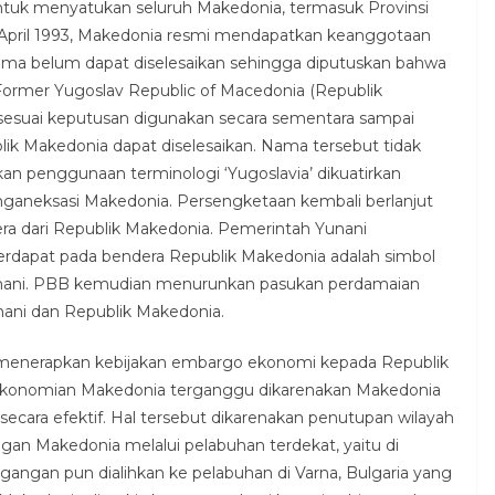
untuk menyatukan seluruh Makedonia, termasuk Provinsi
 April 1993, Makedonia resmi mendapatkan keanggotaan
ama belum dapat diselesaikan sehingga diputuskan bahwa
rmer Yugoslav Republic of Macedonia (Republik
sesuai keputusan digunakan secara sementara sampai
ik Makedonia dapat diselesaikan. Nama tersebut tidak
an penggunaan terminologi ‘Yugoslavia’ dikuatirkan
menganeksasi Makedonia. Persengketaan kembali berlanjut
ra dari Republik Makedonia. Pemerintah Yunani
rdapat pada bendera Republik Makedonia adalah simbol
 Yunani. PBB kemudian menurunkan pasukan perdamaian
nani dan Republik Makedonia.
i menerapkan kebijakan embargo ekonomi kepada Republik
konomian Makedonia terganggu dikarenakan Makedonia
ecara efektif. Hal tersebut dikarenakan penutupan wilayah
n Makedonia melalui pelabuhan terdekat, yaitu di
dagangan pun dialihkan ke pelabuhan di Varna, Bulgaria yang