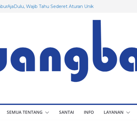
urAjaDulu, Wajib Tahu Sederet Aturan Unik
i Jerman!
tentang Rusia yang Mungkin Belum Anda
ik Pesawat Dassault: Dari Awal Hingga
ale untuk Indonesia
egara Prancis yang Menarik untuk Diketahui
aDulu, Berapa Besaran Gaji Minimum di 20
?
SEMUA TENTANG
SANTAI
INFO
LAYANAN