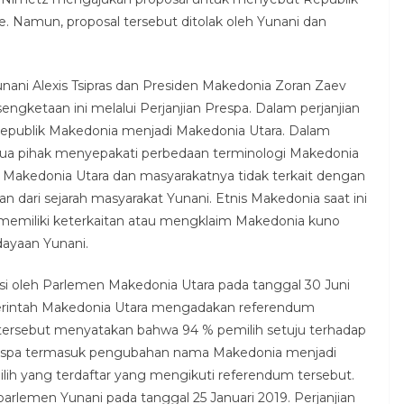
 Namun, proposal tersebut ditolak oleh Yunani dan
unani Alexis Tsipras dan Presiden Makedonia Zoran Zaev
ngketaan ini melalui Perjanjian Prespa. Dalam perjanjian
Republik Makedonia menjadi Makedonia Utara. Dalam
edua pihak menyepakati perbedaan terminologi Makedonia
akedonia Utara dan masyarakatnya tidak terkait dengan
 dari sejarah masyarakat Yunani. Etnis Makedonia saat ini
k memiliki keterkaitan atau mengklaim Makedonia kuno
dayaan Yunani.
kasi oleh Parlemen Makedonia Utara pada tanggal 30 Juni
erintah Makedonia Utara mengadakan referendum
um tersebut menyatakan bahwa 94 % pemilih setuju terhadap
 Prespa termasuk pengubahan nama Makedonia menjadi
lih yang terdaftar yang mengikuti referendum tersebut.
eh parlemen Yunani pada tanggal 25 Januari 2019. Perjanjian